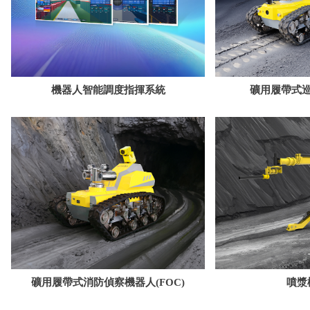
機器人智能調度指揮系統
礦用履帶式
礦用履帶式消防偵察機器人(FOC)
噴漿