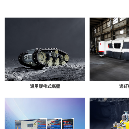
通用履帶式底盤
選矸